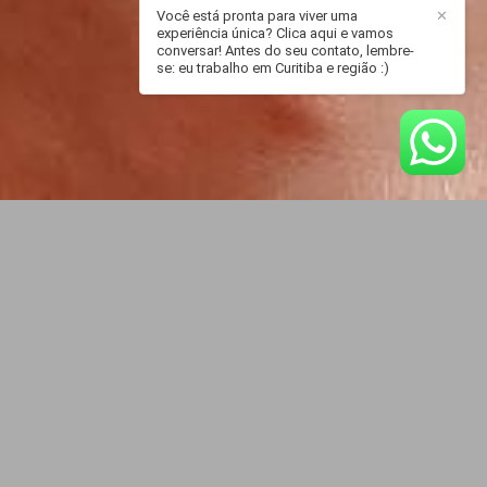
Você está pronta para viver uma
✕
experiência única? Clica aqui e vamos
conversar! Antes do seu contato, lembre-
se: eu trabalho em Curitiba e região :)