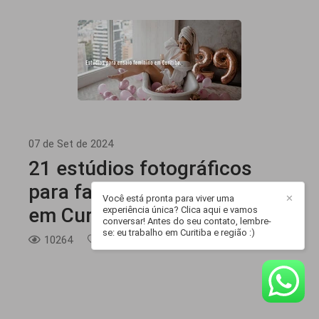
07 de Set de 2024
21 estúdios fotográficos
para fazer ensaio feminino
Você está pronta para viver uma
✕
em Curitiba
experiência única? Clica aqui e vamos
conversar! Antes do seu contato, lembre-
se: eu trabalho em Curitiba e região :)
10264
46
12min de leitura