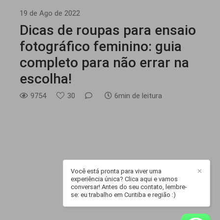
19 de Ago de 2022
Dicas de roupas para ensaio
fotográfico feminino: guia
completo para não errar na
escolha!
9754
30
6min de leitura
Você está pronta para viver uma
✕
experiência única? Clica aqui e vamos
conversar! Antes do seu contato, lembre-
se: eu trabalho em Curitiba e região :)