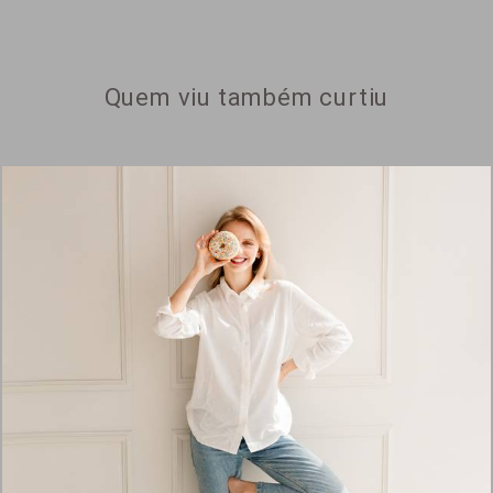
Quem viu também curtiu
1502
24