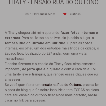
THATY - ENSAIO RUA DO OUTONO
1813
visualizações
0
curtidas
A Thaty chegou até mim querendo
fazer fotos internas e
externas
. Para as fotos ao ar livre, ela já sabia o lugar: a
famosa Rua do Outono em Curitiba
. E, para as fotos
internas, escolheu um dos estúdios mais lindos da cidade, o
Espaço Eos, localizado do 22º andar, com uma vista
maravilhosa.
E assim fizemos e o ensaio da Thaty ficou simplesmente
impecável,
do jeito que ela queria
e com a cara dela. Foi
uma tarde leve e tranquila, que rendeu esses cliques que eu
ameeeeei.
Se você quer fazer um
ensaio na Rua do Outono
, precisa ler
o post do blog que fiz sobre isso. Nele tem TODAS as dicas
para seu ensaio de outono ficar ainda mais perfeito, basta
clicar no link para acessar.