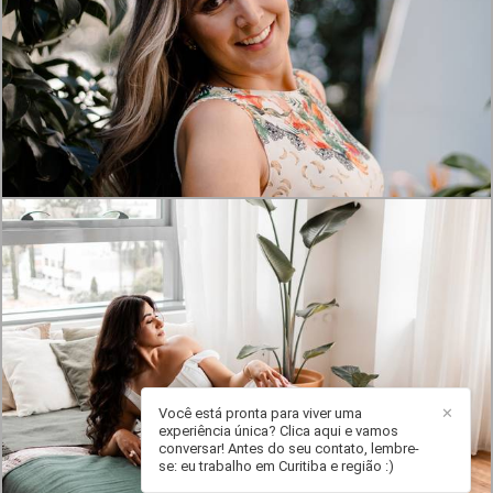
1426
0
Você está pronta para viver uma
✕
experiência única? Clica aqui e vamos
2121
13
conversar! Antes do seu contato, lembre-
se: eu trabalho em Curitiba e região :)