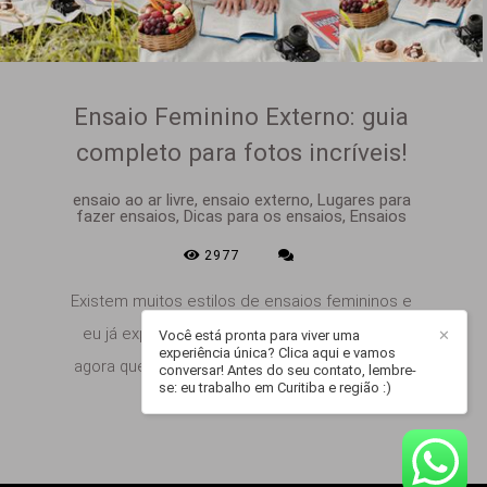
Ensaio Feminino Externo: guia
completo para fotos incríveis!
ensaio ao ar livre, ensaio externo, Lugares para
fazer ensaios, Dicas para os ensaios, Ensaios
2977
Existem muitos estilos de ensaios femininos e
eu já expliquei sobre eles aqui no blog, mas
Você está pronta para viver uma
✕
experiência única? Clica aqui e vamos
agora quero falar sobre o estilo que é um dos
conversar! Antes do seu contato, lembre-
se: eu trabalho em Curitiba e região :)
preferidos das...