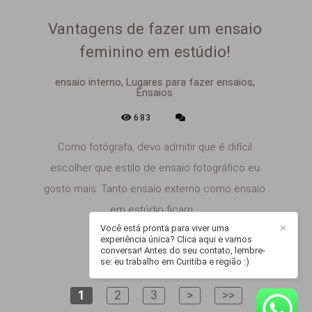
Vantagens de fazer um ensaio
feminino em estúdio!
ensaio interno, Lugares para fazer ensaios,
Ensaios
683
Como fotógrafa, devo admitir que é difícil
escolher que estilo de ensaio fotográfico eu
gosto mais. Tanto ensaio externo como ensaio
em estúdio ficam...
Você está pronta para viver uma
✕
experiência única? Clica aqui e vamos
conversar! Antes do seu contato, lembre-
se: eu trabalho em Curitiba e região :)
1
2
3
>
>>